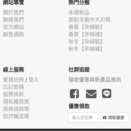
網站導覽
熱門分類
關於我們
本週新品
聯絡我們
原創文藝中大尺碼
官方網站
春夏【孕婦裝】
銷售通路
春夏【孕婦褲】
秋冬【孕婦裝】
秋冬【孕婦褲】
線上服務
社群追蹤
會員註冊
/
登入
接收優惠與新產品資訊
忘記密碼
服務條款
隱私權政策
優惠領取
退換貨政策
防詐騙宣導
領取優惠