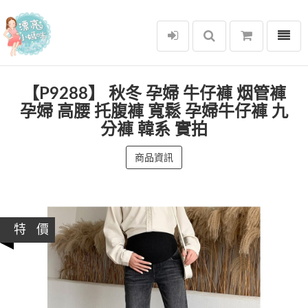
選單
漂亮小媽咪
【P9288】 秋冬 孕婦 牛仔褲 烟管褲
孕婦 高腰 托腹褲 寬鬆 孕婦牛仔褲 九
分褲 韓系 實拍
商品資訊
特 價