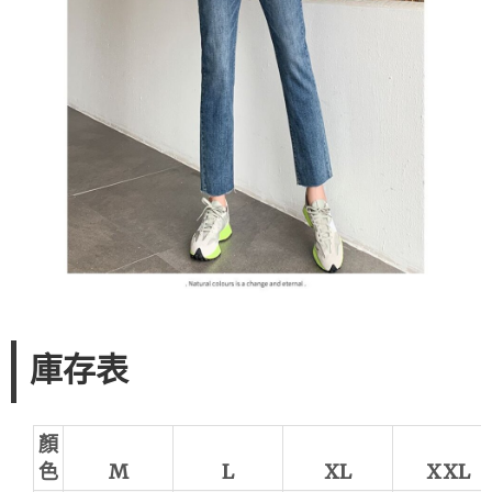
庫存表
顏
色
M
L
XL
XXL