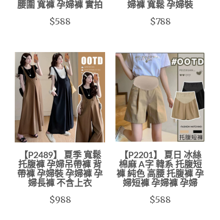
腰圍 寬褲 孕婦褲 實拍
婦褲 寬鬆 孕婦裝
$588
$788
【P2489】 夏季 寬鬆
【P2201】 夏日 冰絲
托腹褲 孕婦吊帶褲 背
棉麻 A字 韓系 托腹短
帶褲 孕婦裝 孕婦褲 孕
褲 純色 高腰 托腹褲 孕
婦長褲 不含上衣
婦短褲 孕婦褲 孕婦
$988
$588