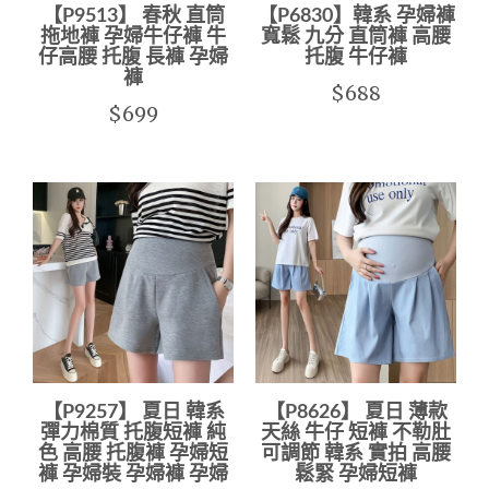
【P9513】 春秋 直筒
【P6830】韓系 孕婦褲
拖地褲 孕婦牛仔褲 牛
寬鬆 九分 直筒褲 高腰
仔高腰 托腹 長褲 孕婦
托腹 牛仔褲
褲
$688
$699
【P9257】 夏日 韓系
【P8626】 夏日 薄款
彈力棉質 托腹短褲 純
天絲 牛仔 短褲 不勒肚
色 高腰 托腹褲 孕婦短
可調節 韓系 實拍 高腰
褲 孕婦裝 孕婦褲 孕婦
鬆緊 孕婦短褲