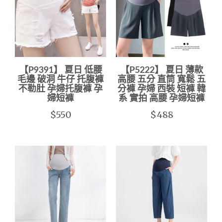
【P9391】 夏日 低腰
【P5222】 夏日 薄款
毛邊 破洞 牛仔 托腹褲
高腰 五分 直筒 寬鬆 五
不勒肚 孕婦托腹褲 孕
分褲 孕婦 西裝 短褲 韓
婦短褲
系 實拍 高腰 孕婦短褲
$550
$488