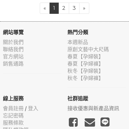
«
1
2
3
»
網站導覽
熱門分類
關於我們
本週新品
聯絡我們
原創文藝中大尺碼
官方網站
春夏【孕婦裝】
銷售通路
春夏【孕婦褲】
秋冬【孕婦裝】
秋冬【孕婦褲】
線上服務
社群追蹤
會員註冊
/
登入
接收優惠與新產品資訊
忘記密碼
服務條款