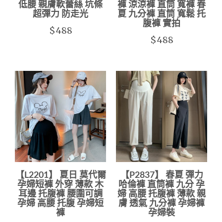
低腰 親膚軟蕾絲 坑條
褲 涼涼褲 直筒 寬褲 春
超彈力 防走光
夏 九分褲 直筒 寬鬆 托
腹褲 實拍
$488
$488
【L2201】 夏日 莫代爾
【P2837】 春夏 彈力
孕婦短褲 外穿 薄款 木
哈倫褲 直筒褲 九分 孕
耳邊 托腹褲 腰圍可調
婦 高腰 托腹褲 薄款 親
孕婦 高腰 托腹 孕婦短
膚 透氣 九分褲 孕婦褲
褲
孕婦裝