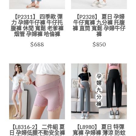
【P2311】 四季款 彈
【P2328】 夏日 孕婦
力 孕婦牛仔褲 牛仔托
牛仔寬褲 九分褲 托腹
腹褲 休閒 寬鬆 老爹褲
褲 直筒 寬鬆 孕婦牛仔
烟管 孕婦褲 哈倫褲
褲
$688
$850
【L8316-2】 二件組 夏
【L8980】 夏日 特彈
日 孕婦低腰不勒安全褲
寬褲 孕婦褲 薄涼 防蚊