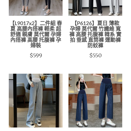
【L9017x2】二件組 春
【P6126】夏日 薄款
夏 高腰內搭褲 輕柔 超
孕婦 莫代爾 竹纖維 寬
舒適 親膚 莫代爾 孕婦
褲 高腰 托腹褲 韓系 實
內搭褲 高腰 托腹褲 孕
拍 垂感 直筒褲 運動褲
婦裝
防蚊褲
$599
$550