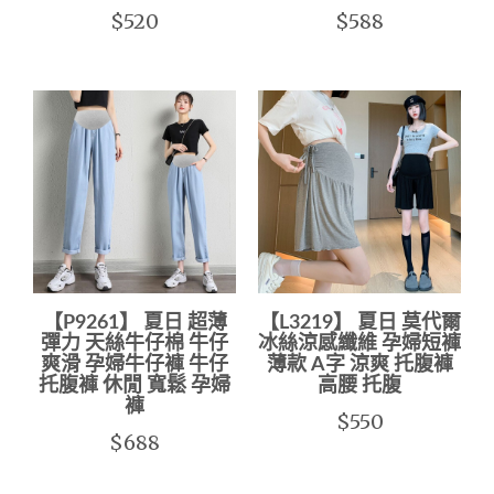
$520
$588
【P9261】 夏日 超薄
【L3219】 夏日 莫代爾
彈力 天絲牛仔棉 牛仔
冰絲涼感纖維 孕婦短褲
爽滑 孕婦牛仔褲 牛仔
薄款 A字 涼爽 托腹褲
托腹褲 休閒 寬鬆 孕婦
高腰 托腹
褲
$550
$688