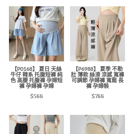
【P0168】 夏日 天絲
【P6988】 夏季 不勒
牛仔 韓系 托腹短褲 純
肚 薄款 絲滑 涼感 寬褲
色 高腰 托腹褲 孕婦短
可調節 孕婦褲 寬鬆 長
褲 孕婦褲 孕婦
褲 孕婦裝
$588
$788