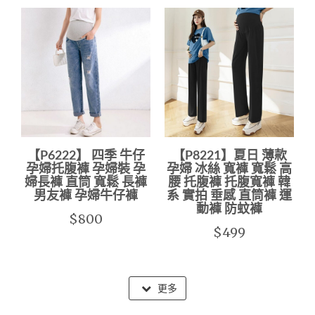
【P6222】 四季 牛仔
【P8221】夏日 薄款
孕婦托腹褲 孕婦裝 孕
孕婦 冰絲 寬褲 寬鬆 高
婦長褲 直筒 寬鬆 長褲
腰 托腹褲 托腹寬褲 韓
男友褲 孕婦牛仔褲
系 實拍 垂感 直筒褲 運
動褲 防蚊褲
$800
$499
更多