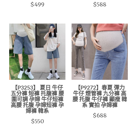
$499
$588
【P3253】 夏日 牛仔
【P9272】春夏 彈力
五分褲 短褲 托腹褲 腰
牛仔 煙管褲 九分褲 高
圍可調 孕婦 牛仔短褲
腰 托腹 牛仔褲 顯瘦 韓
高腰 托腹 孕婦短褲 孕
系 實拍 孕婦褲
婦褲 韓系
$688
$550