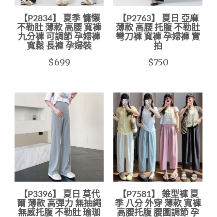
【P2834】 夏季 慵懶
【P2763】 夏日 亞麻
不勒肚 薄款 高腰 寬褲
薄款 高腰 托腹 不勒肚
九分褲 可調節 孕婦褲
彎刀褲 寬褲 孕婦褲 實
寬鬆 長褲 孕婦裝
拍
$699
$750
【P3396】 夏日 莫代
【P7581】 錐型褲 夏
爾 薄款 高彈力 無抽繩
季 八分 外穿 薄款 寬褲
無感托腹 不勒肚 瑜珈
高腰托腹 腰圍調節 孕