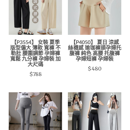
【P3554】 女裝 夏季
【P4050】 夏日 涼感
版型偏大 薄款 寬褲 不
絲襪感 瑜珈褲頭孕婦托
勒肚 腰圍調節 孕婦褲
腹褲 純色 高腰 托腹褲
寬鬆 九分褲 孕婦裝 加
孕婦短褲 孕婦裝
大尺碼
$480
$788