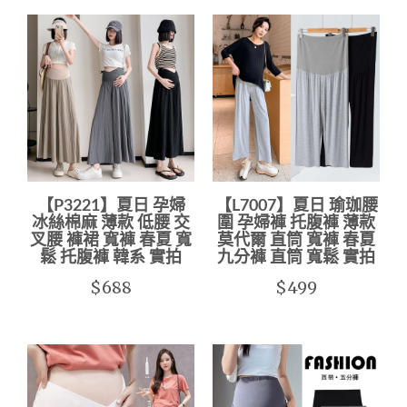
【P3221】夏日 孕婦
【L7007】夏日 瑜珈腰
冰絲棉麻 薄款 低腰 交
圍 孕婦褲 托腹褲 薄款
叉腰 褲裙 寬褲 春夏 寬
莫代爾 直筒 寬褲 春夏
鬆 托腹褲 韓系 實拍
九分褲 直筒 寬鬆 實拍
$688
$499