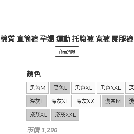
暖 棉質 直筒褲 孕婦 運動 托腹褲 寬褲 闊腿
商品資訊
顏色
黑色M
黑色L
黑色XL
黑色XXL
深
深灰L
深灰XL
深灰XXL
淺灰M
淺
淺灰XL
淺灰XXL
市價 1,290