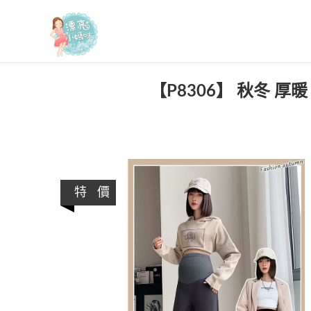
漂亮小媽咪
【P8306】 秋冬 厚
特 價