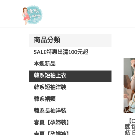
漂亮小媽咪
商品分類
SALE特惠出清100元起
本週新品
韓系短袖上衣
韓系短袖洋裝
韓系裙類
韓系長袖洋裝
【C
春夏【孕婦裝】
感 
紡 
春夏【孕婦褲】