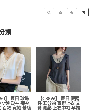
搜尋
品分類
150】 夏日 珍珠
【C8896】 夏日 假兩
 V領 短袖 襯衫
件 五分袖 寬鬆上衣 文
袖 百褶 寬袖 蕾絲
藝 寬鬆 上衣中袖 孕婦