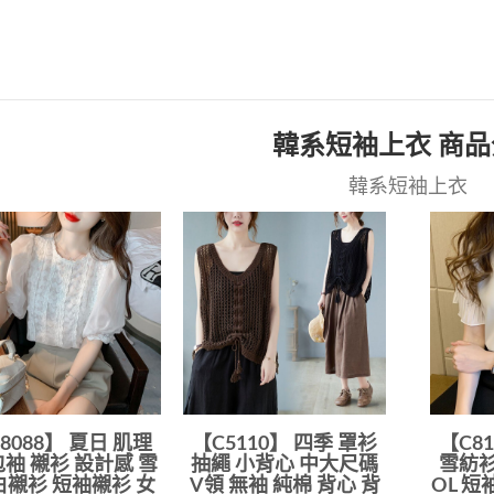
韓系短袖上衣 商
韓系短袖上衣
8088】 夏日 肌理
【C5110】 四季 罩衫
【C8
包袖 襯衫 設計感 雪
抽繩 小背心 中大尺碼
雪紡衫
白襯衫 短袖襯衫 女
V領 無袖 純棉 背心 背
OL 短