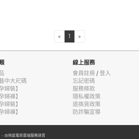
«
1
»
類
線上服務
品
會員註冊
/
登入
藝中大尺碼
忘記密碼
孕婦裝】
服務條款
孕婦褲】
隱私權政策
孕婦裝】
退換貨政策
孕婦褲】
防詐騙宣導
- 由
飛鼠電商雲端服務
建置