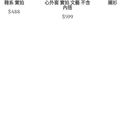
韓系 實拍
心外套 實拍 文藝 不含
襯衫
內搭
$488
$599