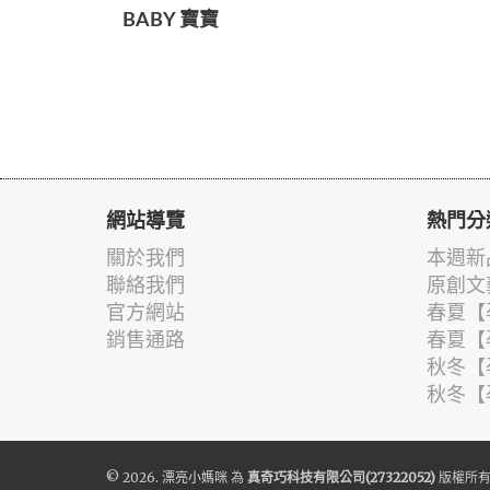
BABY 寶寶
網站導覽
熱門分
關於我們
本週新
聯絡我們
原創文
官方網站
春夏【
銷售通路
春夏【
秋冬【
秋冬【
© 2026.
漂亮小媽咪
為
真奇巧科技有限公司(27322052)
版權所有 