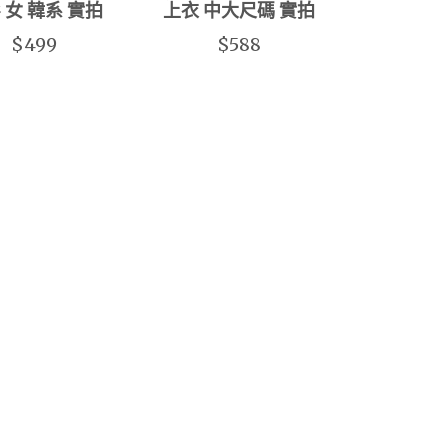
 女 韓系 實拍
上衣 中大尺碼 實拍
$499
$588