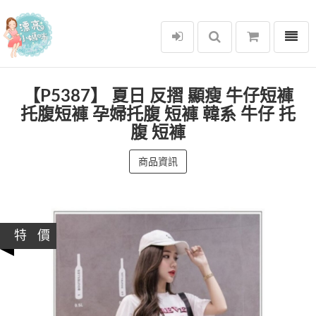
選單
漂亮小媽咪
【P5387】 夏日 反摺 顯瘦 牛仔短褲
托腹短褲 孕婦托腹 短褲 韓系 牛仔 托
腹 短褲
商品資訊
特 價