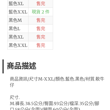
藍色XL
售完
藍色XXL
現貨 2 件
黑色M
售完
黑色L
售完
黑色XL
售完
黑色XXL
售完
商品描述
商品資訊/尺寸M-XXL/顏色.藍色.黑色/材質.軟牛
仔
尺寸.
M.褲長.38.5公分/臀圍.93公分/檔深.35公分/腳
口.58公分(全圍)/腿圍.60公分(全圍)