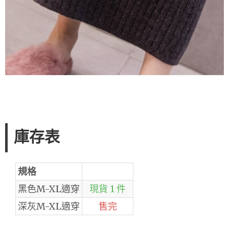
庫存表
規格
黑色M-XL適穿
現貨 1 件
深灰M-XL適穿
售完