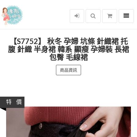
選單
漂亮小媽咪
【S7752】 秋冬 孕婦 坑條 針織裙 托
腹 針織 半身裙 韓系 顯瘦 孕婦裝 長裙
包臀 毛線裙
商品資訊
特 價