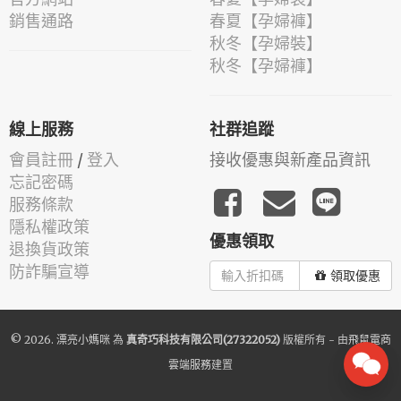
銷售通路
春夏【孕婦褲】
秋冬【孕婦裝】
秋冬【孕婦褲】
線上服務
社群追蹤
會員註冊
/
登入
接收優惠與新產品資訊
忘記密碼
服務條款
隱私權政策
優惠領取
退換貨政策
防詐騙宣導
領取優惠
© 2026.
漂亮小媽咪
為
真奇巧科技有限公司(27322052)
版權所有 - 由
飛鼠電商
雲端服務
建置