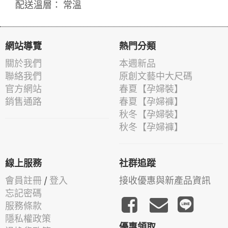
配送溫層： 常溫
網站導覽
熱門分類
關於我們
本週新品
聯絡我們
原創文藝中大尺碼
官方網站
春夏【孕婦裝】
銷售通路
春夏【孕婦褲】
秋冬【孕婦裝】
秋冬【孕婦褲】
線上服務
社群追蹤
會員註冊
/
登入
接收優惠與新產品資訊
忘記密碼
服務條款
隱私權政策
優惠領取