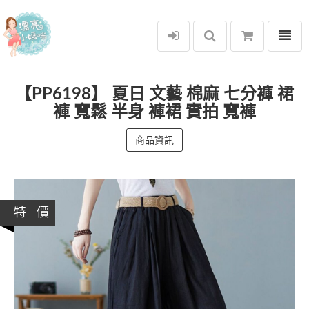
選單
漂亮小媽咪
【PP6198】 夏日 文藝 棉麻 七分褲 裙
褲 寬鬆 半身 褲裙 實拍 寬褲
商品資訊
特 價