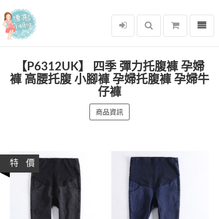
選單
漂亮小媽咪
【P6312UK】 四季 彈力托腹褲 孕婦
褲 高腰托腹 小腳褲 孕婦托腹褲 孕婦牛
仔褲
商品資訊
特 價