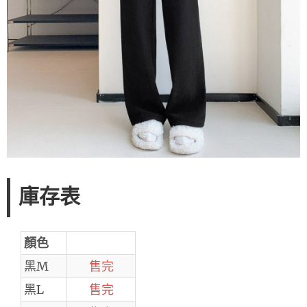
庫存表
顏色
黑M
售完
黑L
售完