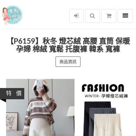
選單
漂亮小媽咪
【P6159】秋冬 燈芯絨 高腰 直筒 保暖
孕婦 棉絨 寬鬆 托腹褲 韓系 寬褲
商品資訊
特 價