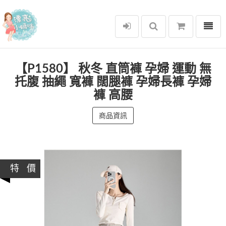
選單
漂亮小媽咪
【P1580】 秋冬 直筒褲 孕婦 運動 無
托腹 抽繩 寬褲 闊腿褲 孕婦長褲 孕婦
褲 高腰
商品資訊
特 價