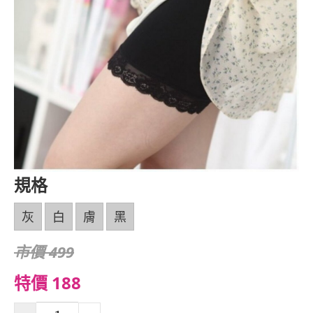
規格
灰
白
膚
黑
市價 499
特價 188