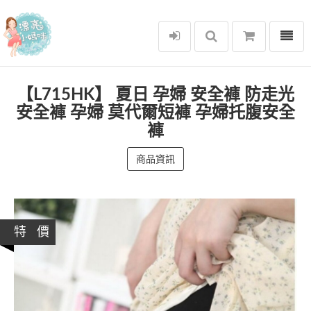
選單
漂亮小媽咪
【L715HK】 夏日 孕婦 安全褲 防走光
安全褲 孕婦 莫代爾短褲 孕婦托腹安全
褲
商品資訊
特 價