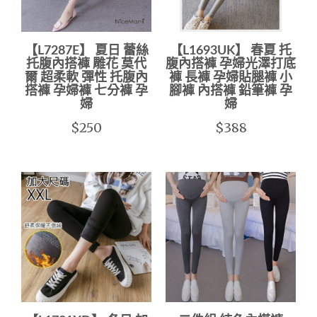
【L7287E】 夏日 蕾絲
【L1693UK】 春夏 托
托腹內搭褲 雕花 莫代
腹內搭褲 孕婦光澤打底
爾 超柔軟 彈性 托腹內
褲 長褲 孕婦貼腿褲 小
搭褲 孕婦褲 七分褲 孕
腳褲 內搭褲 鉛筆褲 孕
婦
婦
$250
$388