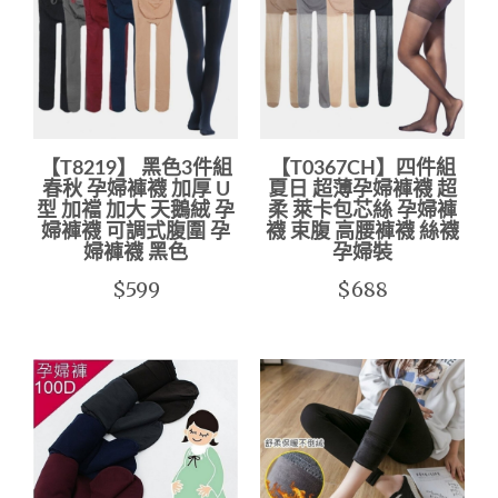
【T8219】 黑色3件組
【T0367CH】四件組
春秋 孕婦褲襪 加厚 U
夏日 超薄孕婦褲襪 超
型 加襠 加大 天鵝絨 孕
柔 萊卡包芯絲 孕婦褲
婦褲襪 可調式腹圍 孕
襪 束腹 高腰褲襪 絲襪
婦褲襪 黑色
孕婦裝
$599
$688