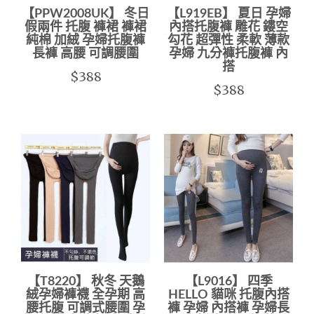
【PPW2008UK】 冬日
【L919EB】 夏日 孕婦
假兩件 托腹 褲裙 褲裙
內搭托腹褲 雕花 鏤空
純棉 加絨 孕婦托腹褲
勾花 超彈性 柔軟 薄款
長褲 高腰 可調腰圍
孕婦 九分褲托腹褲 內
搭
$388
$388
【T8220】 秋冬 天鵝
【L9016】 四季
絨孕婦褲襪 全孕期 高
HELLO 貓咪 托腹內搭
腰托腹 可調式腰圍 孕
褲 孕婦 內搭褲 孕婦長