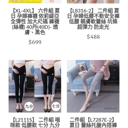
【XL-4XL】 六件組 夏
【L8316-2】 二件組 夏
日 孕婦褲襪 依莉緹亞
日 孕婦低腰不勒安全褲
全彈性 加大尺碼 褲襪
低腰 親膚軟蕾絲 坑條
(絲襪) 40丹(40D)- 透
超彈力 防走光
膚、黑色
$488
$699
【L2111S】 二件組 喵
二件組【L7287E-2】
咪款 低腰款 七分 九分
夏日 蕾絲托腹內搭褲