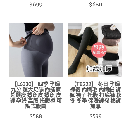
$699
$680
【L6330】 四季 孕婦
【T8222】 冬日 孕婦
九分 超大尺碼 內搭褲
褲襪 內刷毛 內刷絨 褲
超顯瘦 鯊魚皮 鯊魚 皮
褲 襪子 托腹 打底褲 秋
褲 孕婦 高腰 托腹褲 可
冬 冬季 保暖褲襪 棉褲
調式腹圍
加厚
$588
$599