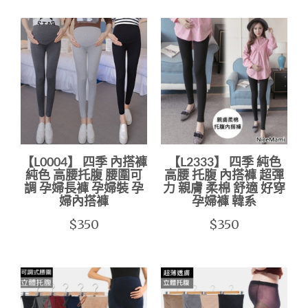
【L0004】 四季 內搭褲
【L2333】 四季 純色
純色 高腰托腹 腰圍可
高腰 托腹 內搭褲 超彈
調 孕婦長褲 孕婦裝 孕
力 親膚 柔棉 舒適 好穿
婦內搭褲
孕婦褲 韓系
$350
$350