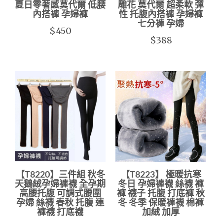
夏日零著感莫代爾 低腰
雕花 莫代爾 超柔軟 彈
內搭褲 孕婦褲
性 托腹內搭褲 孕婦褲
七分褲 孕婦
$450
$388
【T8220】三件組 秋冬
【T8223】 極暖抗寒
天鵝絨孕婦褲襪 全孕期
冬日 孕婦褲襪 絲襪 褲
高腰托腹 可調式腰圍
褲 襪子 托腹 打底褲 秋
孕婦 絲襪 春秋 托腹 連
冬 冬季 保暖褲襪 棉褲
褲襪 打底襪
加絨 加厚