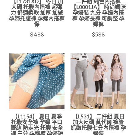
【L1731XD】 冬日 加
二件組 純色內搭褲
大碼 托腹內搭褲 超彈
【L0001JA】 時尚媽咪
力 舒適柔軟 加厚 加絨
孕婦裝 九分 孕婦內搭
孕婦托腹褲 孕婦內搭褲
褲 孕婦長褲 可調整 孕
保
婦褲
$488
$588
【L1154】 夏日 夏季
【L531】 二件組 夏日
托腹安全褲 孕婦 平口
加大尺碼 莫代爾 褲管
蕾絲 防走光 托腹 安全
抓皺托腹七分內搭褲 孕
褲 三分 孕婦褲 孕婦短
婦裝