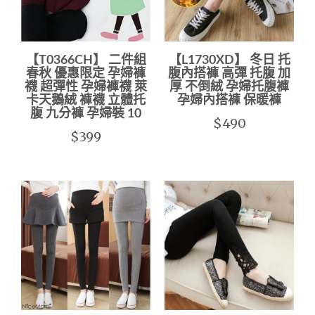
【T0366CH】 二件組
【L1730XD】 冬日 托
春秋 優惠限定 孕婦褲
腹內搭褲 高彈 托腹 加
襪 超彈性 孕婦褲襪 萊
厚 不倒絨 孕婦托腹褲
卡天鵝絨 褲襪 立體托
孕婦內搭褲 保暖褲
腹 九分褲 孕婦裝 10
$490
$399