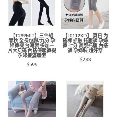
【T299MIT】三件組
【L0112XD】 夏日 內
春秋 全長包腳/九分 孕
搭褲 抓皺 托腹褲 孕婦
婦褲襪 台灣製 多加一
褲 七分 高腰托腹 內搭
片大尺碼 內搭保暖褲襪
褲 孕婦裝 超好穿
孕婦豐滿體型
$288
$599