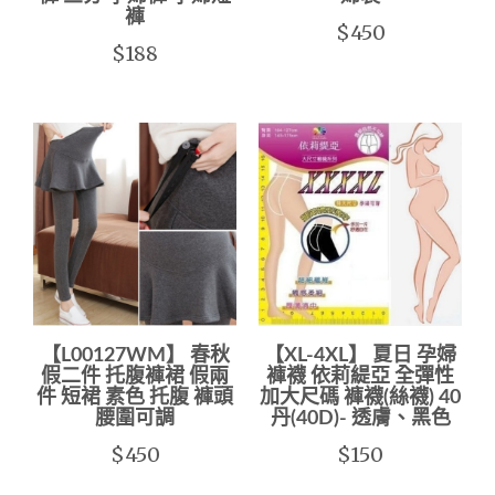
褲
$450
$188
【L00127WM】 春秋
【XL-4XL】 夏日 孕婦
假二件 托腹褲裙 假兩
褲襪 依莉緹亞 全彈性
件 短裙 素色 托腹 褲頭
加大尺碼 褲襪(絲襪) 40
腰圍可調
丹(40D)- 透膚、黑色
$450
$150