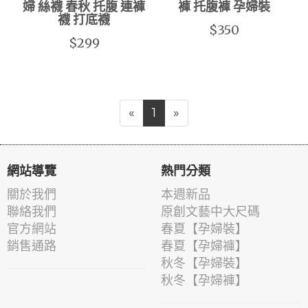
婦 絲襪 春秋 托腹 連褲
褲 托腹褲 孕婦裝
襪 打底襪
$350
$299
«
1
»
網站導覽
熱門分類
關於我們
本週新品
聯絡我們
原創文藝中大尺碼
官方網站
春夏【孕婦裝】
銷售通路
春夏【孕婦褲】
秋冬【孕婦裝】
秋冬【孕婦褲】