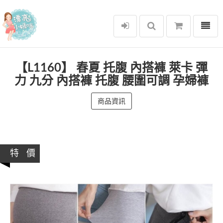
選單
漂亮小媽咪
【L1160】 春夏 托腹 內搭褲 萊卡 彈
力 九分 內搭褲 托腹 腰圍可調 孕婦褲
商品資訊
特 價