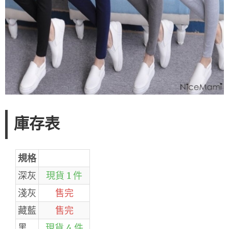
庫存表
規格
深灰
現貨 1 件
淺灰
售完
藏藍
售完
黑
現貨 4 件