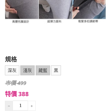
規格
深灰
淺灰
藏藍
黑
市價 499
特價 388