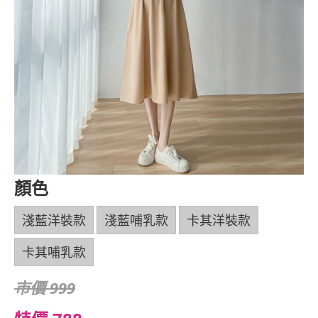
顏色
淺藍洋裝款
淺藍哺乳款
卡其洋裝款
卡其哺乳款
市價 999