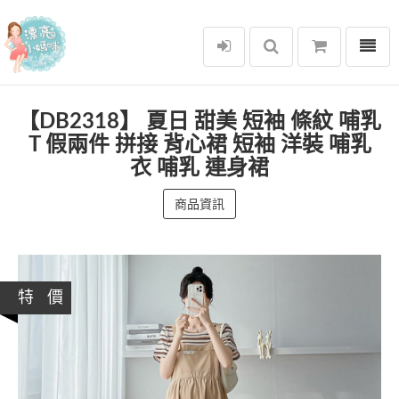
選單
漂亮小媽咪
【DB2318】 夏日 甜美 短袖 條紋 哺乳
T 假兩件 拼接 背心裙 短袖 洋裝 哺乳
衣 哺乳 連身裙
商品資訊
特 價