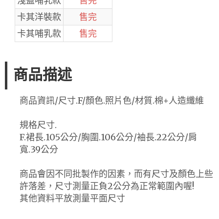
淺藍哺乳款
售完
卡其洋裝款
售完
卡其哺乳款
售完
商品描述
商品資訊/尺寸.F/顏色.照片色/材質.棉+人造纖維
規格尺寸.
F.裙長.105公分/胸圍.106公分/袖長.22公分/肩
寬.39公分
商品會因不同批製作的因素，而有尺寸及顏色上些
許落差，尺寸測量正負2公分為正常範圍內喔!
其他資料平放測量平面尺寸