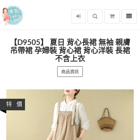
選單
漂亮小媽咪
【D9505】 夏日 背心長裙 無袖 親膚
吊帶裙 孕婦裝 背心裙 背心洋裝 長裙
不含上衣
商品資訊
特 價