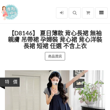
選單
漂亮小媽咪
【D8146】 夏日薄款 背心長裙 無袖
親膚 吊帶裙 孕婦裝 背心裙 背心洋裝
長裙 短裙 任選 不含上衣
商品資訊
特 價