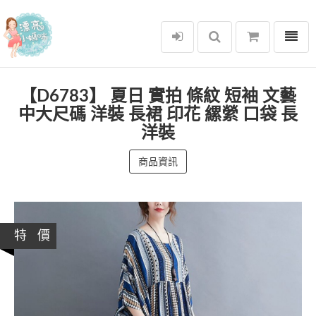
選單
漂亮小媽咪
【D6783】 夏日 實拍 條紋 短袖 文藝
中大尺碼 洋裝 長裙 印花 縲縈 口袋 長
洋裝
商品資訊
特 價