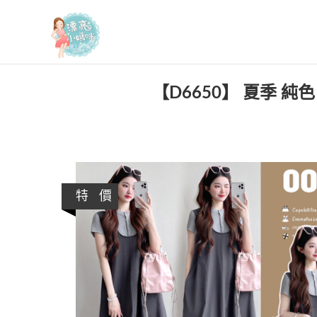
漂亮小媽咪
【D6650】 夏季 純
特 價