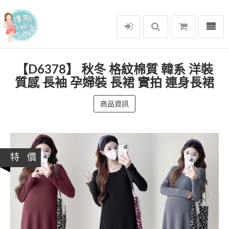
選單
漂亮小媽咪
【D6378】 秋冬 格紋棉質 韓系 洋裝
質感 長袖 孕婦裝 長裙 實拍 連身長裙
商品資訊
特 價