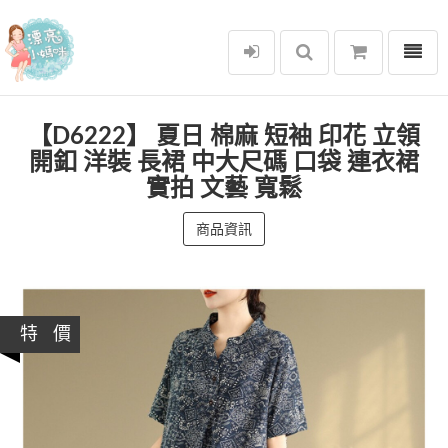
選單
漂亮小媽咪
【D6222】 夏日 棉麻 短袖 印花 立領
開釦 洋裝 長裙 中大尺碼 口袋 連衣裙
實拍 文藝 寬鬆
商品資訊
特 價