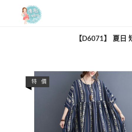
漂亮小媽咪
【D6071】 夏日
特 價