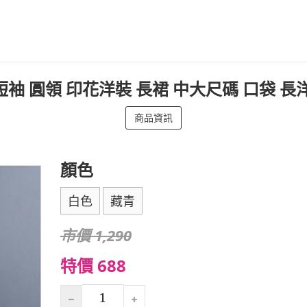
 短袖 圓領 印花洋裝 長裙 中大尺碼 口袋 長
商品資訊
顏色
白色
藏青
市價 1,290
特價 688