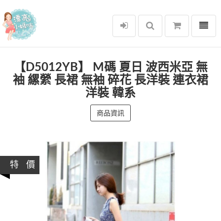
選單
漂亮小媽咪
【D5012YB】 M碼 夏日 波西米亞 無
袖 縲縈 長裙 無袖 碎花 長洋裝 連衣裙
洋裝 韓系
商品資訊
特 價