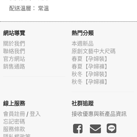
配送溫層： 常溫
網站導覽
熱門分類
關於我們
本週新品
聯絡我們
原創文藝中大尺碼
官方網站
春夏【孕婦裝】
銷售通路
春夏【孕婦褲】
秋冬【孕婦裝】
秋冬【孕婦褲】
線上服務
社群追蹤
會員註冊
/
登入
接收優惠與新產品資訊
忘記密碼
服務條款
隱私權政策