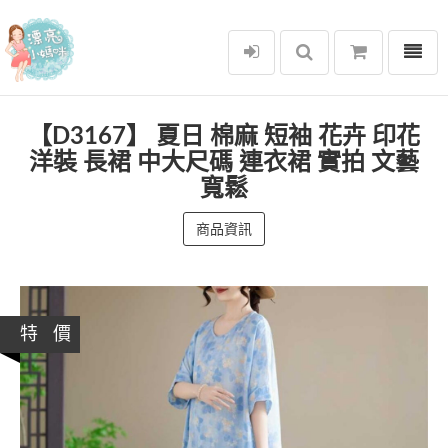
選單
漂亮小媽咪
【D3167】 夏日 棉麻 短袖 花卉 印花
洋裝 長裙 中大尺碼 連衣裙 實拍 文藝
寬鬆
商品資訊
特 價