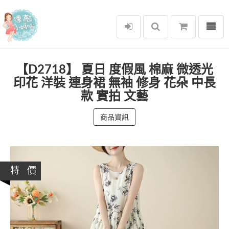
選單
漂亮小媽咪
【D2718】 夏日 度假風 棉麻 微透光
印花 洋裝 連身裙 無袖 修身 花朵 中長
款 實拍 文藝
商品資訊
特 價