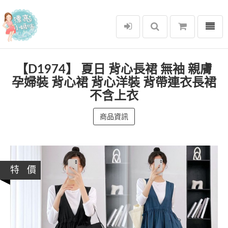
選單
漂亮小媽咪
【D1974】 夏日 背心長裙 無袖 親膚
孕婦裝 背心裙 背心洋裝 背帶連衣長裙
不含上衣
商品資訊
特 價