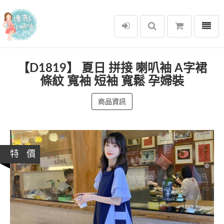
選單
漂亮小媽咪
【D1819】 夏日 拼接 喇叭袖 A字裙
條紋 寬袖 短袖 寬鬆 孕婦裝
商品資訊
特 價