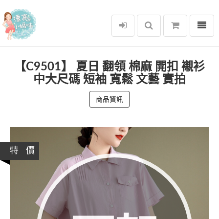
選單
漂亮小媽咪
【C9501】 夏日 翻領 棉麻 開扣 襯衫
中大尺碼 短袖 寬鬆 文藝 實拍
商品資訊
特 價