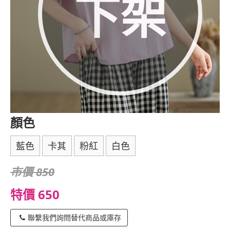
下架
顏色
藍色
卡其
粉紅
白色
市價 850
特價 650
聯繫我們詢問替代商品或庫存