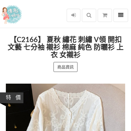
選單
漂亮小媽咪
【C2166】 夏秋 繡花 刺繡 V領 開扣
文藝 七分袖 襯衫 棉麻 純色 防曬衫 上
衣 女襯衫
商品資訊
特 價