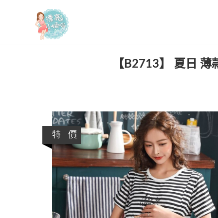
漂亮小媽咪
【B2713】 夏日 
特 價