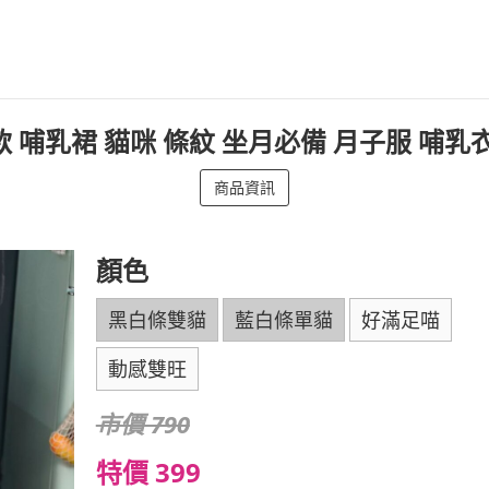
薄款 哺乳裙 貓咪 條紋 坐月必備 月子服 哺乳
商品資訊
顏色
黑白條雙貓
藍白條單貓
好滿足喵
動感雙旺
市價 790
特價 399