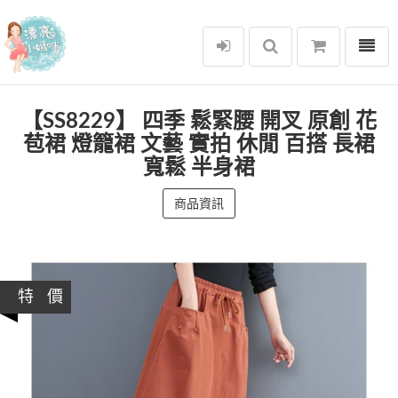
選單
漂亮小媽咪
【SS8229】 四季 鬆緊腰 開叉 原創 花
苞裙 燈籠裙 文藝 實拍 休閒 百搭 長裙
寬鬆 半身裙
商品資訊
特 價