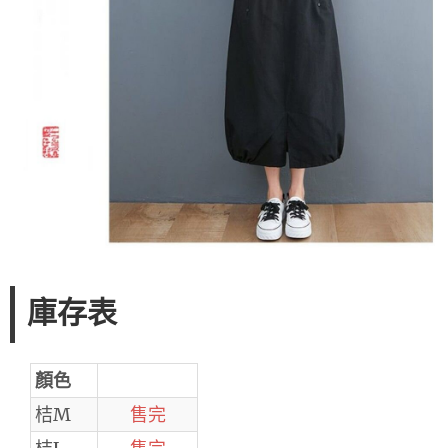
庫存表
顏色
桔M
售完