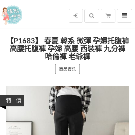
選單
漂亮小媽咪
【P1683】 春夏 韓系 微彈 孕婦托腹褲
高腰托腹褲 孕婦 高腰 西裝褲 九分褲
哈倫褲 老爺褲
商品資訊
特 價