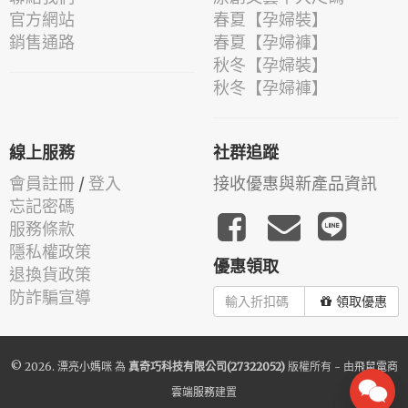
官方網站
春夏【孕婦裝】
銷售通路
春夏【孕婦褲】
秋冬【孕婦裝】
秋冬【孕婦褲】
線上服務
社群追蹤
會員註冊
/
登入
接收優惠與新產品資訊
忘記密碼
服務條款
隱私權政策
優惠領取
退換貨政策
防詐騙宣導
領取優惠
© 2026.
漂亮小媽咪
為
真奇巧科技有限公司(27322052)
版權所有 - 由
飛鼠電商
雲端服務
建置