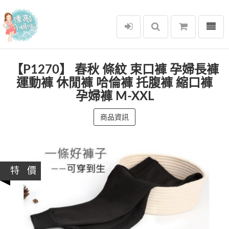
選單
漂亮小媽咪
【P1270】 春秋 條紋 束口褲 孕婦長褲
運動褲 休閒褲 哈倫褲 托腹褲 縮口褲
孕婦褲 M-XXL
商品資訊
特 價