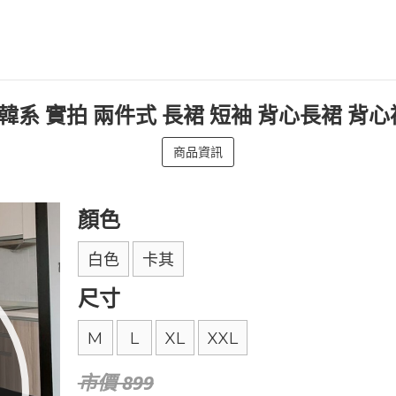
日 韓系 實拍 兩件式 長裙 短袖 背心長裙 背
商品資訊
顏色
白色
卡其
尺寸
M
L
XL
XXL
市價 899