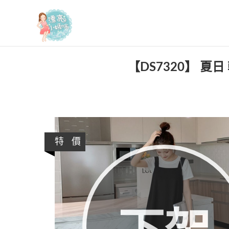
漂亮小媽咪
【DS7320】 夏
特 價