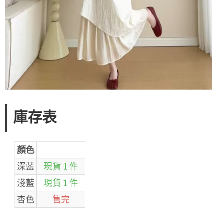
庫存表
顏色
深藍
現貨 1 件
淺藍
現貨 1 件
杏色
售完