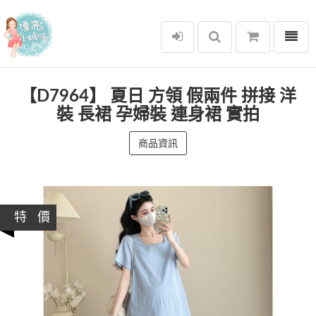
選單
漂亮小媽咪
【D7964】 夏日 方領 假兩件 拼接 洋
裝 長裙 孕婦裝 連身裙 實拍
商品資訊
特 價