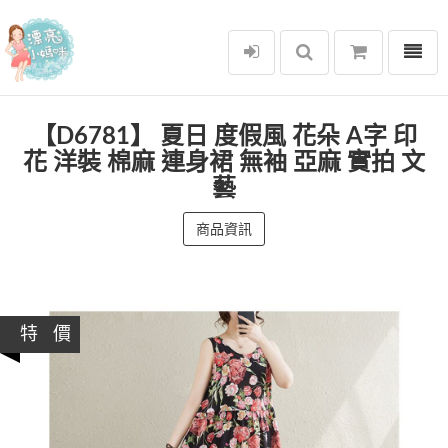
選單
漂亮小媽咪
【D6781】 夏日 度假風 花朵 A字 印
花 洋裝 棉麻 連身裙 無袖 亞麻 實拍 文
藝
商品資訊
特 價