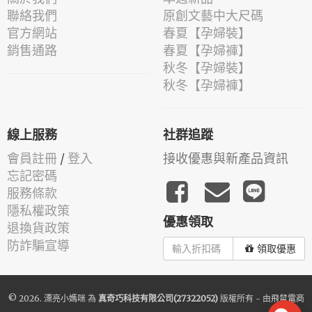
聯絡我們
原創文藝中大尺碼
官方網站
春夏【孕婦裝】
銷售通路
春夏【孕婦褲】
秋冬【孕婦裝】
秋冬【孕婦褲】
線上服務
社群追蹤
會員註冊
/
登入
接收優惠與新產品資訊
忘記密碼
服務條款
隱私權政策
優惠領取
退換貨政策
防詐騙宣導
領取優惠
© 2026.
漂亮小媽咪
為
真奇巧科技有限公司(27322052)
版權所有 - 由
飛鼠電商