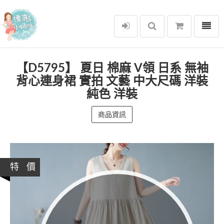
選單
漂亮小媽咪
【D5795】 夏日 棉麻 V領 日系 無袖
背心連身裙 實拍 文藝 中大尺碼 洋裝
純色 洋裝
商品資訊
特 價