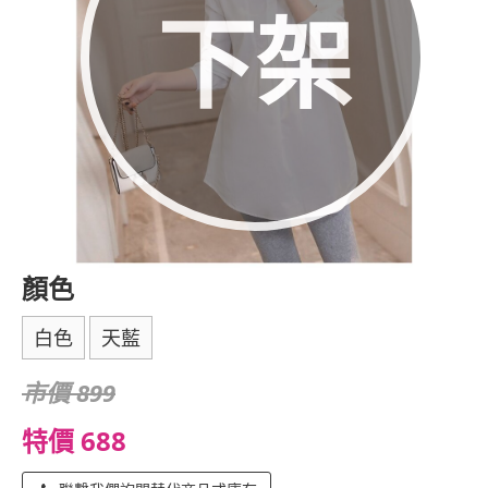
下架
顏色
白色
天藍
市價 899
特價 688