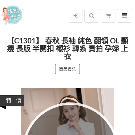
選單
漂亮小媽咪
【C1301】 春秋 長袖 純色 翻領 OL 顯
瘦 長版 半開扣 襯衫 韓系 實拍 孕婦 上
衣
商品資訊
特 價