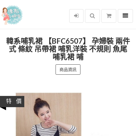
選單
漂亮小媽咪
韓系哺乳裙 【BFC6507】 孕婦裝 兩件
式 條紋 吊帶裙 哺乳洋裝 不規則 魚尾
哺乳裙 哺
商品資訊
特 價